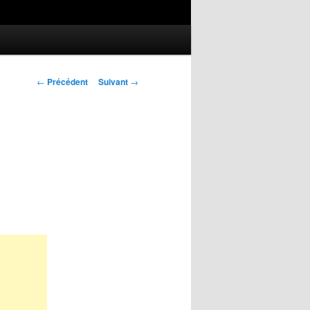
Navigation
←
Précédent
Suivant
→
des
articles