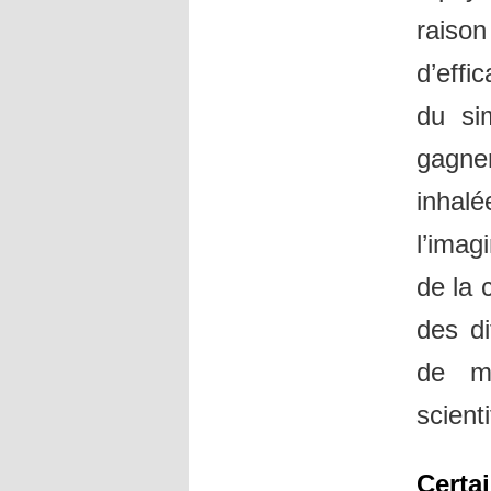
raiso
d’effi
du si
gagner
inhal
l’imag
de la 
des di
de ma
scient
Certai