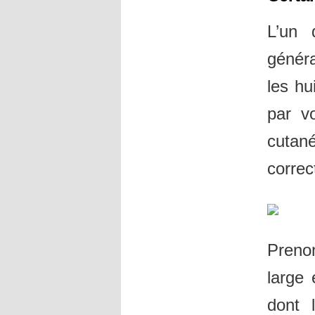
L’un 
génér
les hu
par vo
cutan
correc
Preno
large 
dont 