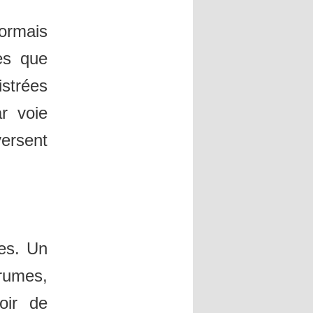
ormais
es que
istrées
ar voie
ersent
es. Un
grumes,
oir de