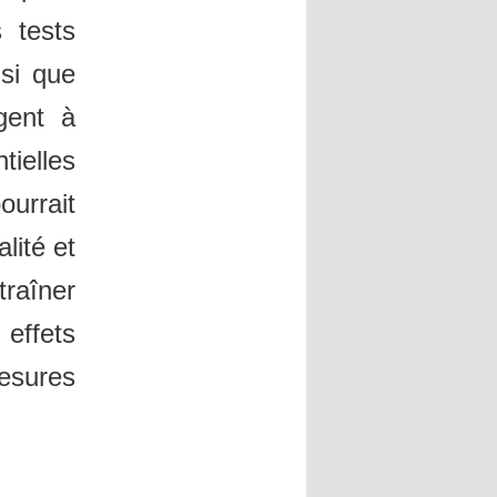
 tests
nsi que
gent à
tielles
urrait
lité et
traîner
 effets
esures