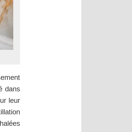
usement
té dans
ur leur
llation
halées