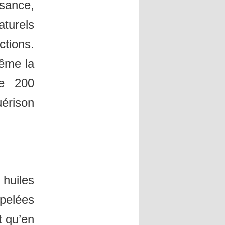
sance,
turels
ctions.
même la
de 200
érison
huiles
elées
t qu’en