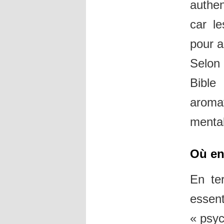
authe
car l
pour a
Selon 
Bible
aroma
mental
Où en
En te
esse
« psyc