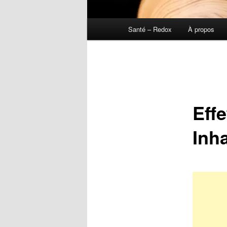
Menu
Santé – Redox
À propos
principal
Effe
Inh