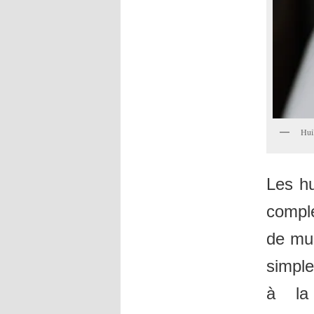
Huil
Les hu
comple
de mul
simple
à la 