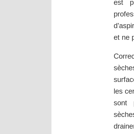
est p
profes
d’aspi
et ne 
Corre
sèche
surfac
les ce
sont 
sèche
draine