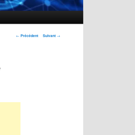
Navigation
←
Précédent
Suivant
→
des
articles
e