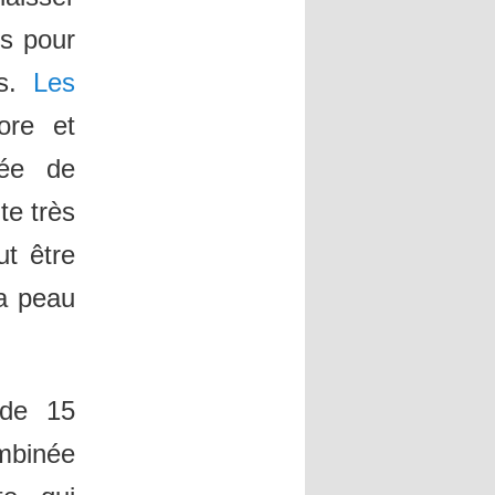
s pour
es.
Les
ore et
uée de
te très
ut être
la peau
 de 15
ombinée