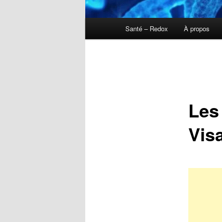
Menu
Santé – Redox
À propos
principal
Les
Vis