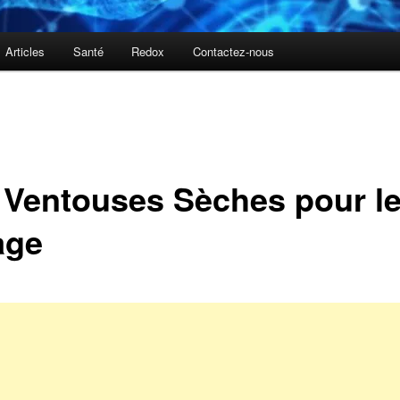
Articles
Santé
Redox
Contactez-nous
 Ventouses Sèches pour l
age