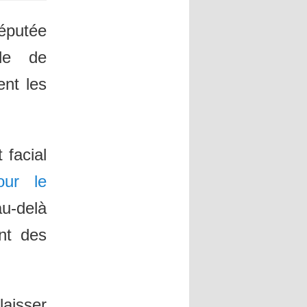
éputée
de de
ent les
 facial
our le
u-delà
ent des
laisser