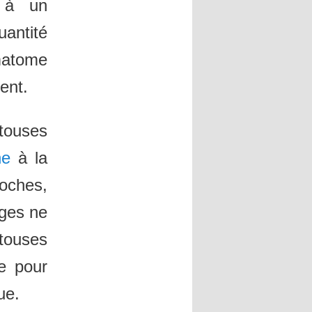
e à un
uantité
ématome
ent.
touses
ne
à la
poches,
ages ne
touses
e pour
ue.