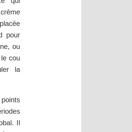
te qui
e crème
 placée
d pour
one, ou
 le cou
ler la
oints
riodes
bal. Il