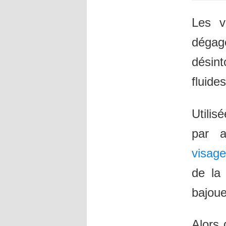
Les v
déga
désint
fluide
Utilis
par a
visage
de la 
bajoue
Alors 