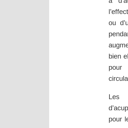
à d’a
l’effe
ou d’u
penda
augmen
bien e
pour 
circul
Les 
d’acu
pour l