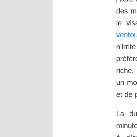
des m
le vi
vento
n’irr
préfér
riche.
un moy
et de 
La du
minute