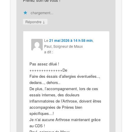
Prenez soin de vous !
chargement…
↓
Répondre
Le
21 mai 2026 à 14 h 58 min
,
Paul, Soigneur de Maux
a dit :
Pas assez dilué !
++++++++++++++De
Faire des éssais d’allergies éventuelles..,
dedans.., dehors..
De plus, l’accompagnement, lors de ces
essais internes, des douleurs
inflammatoires de l’Arthrose, doivent êtres
accompagnées de Prières bien
spécifiques…!
Je n’ai aucune Arthrose maintenant grâce
au CDS !
Paul, soigneur de Maux