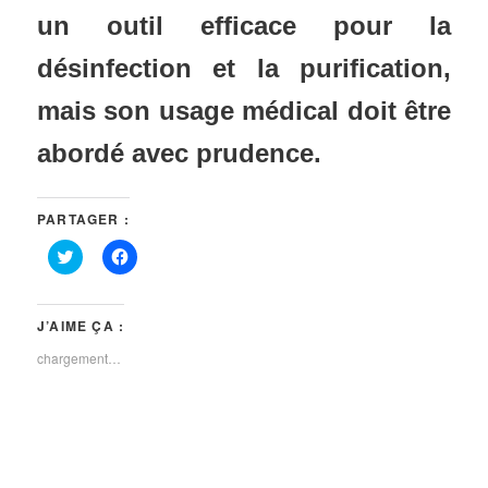
un outil efficace pour la
désinfection et la purification,
mais son usage médical doit être
abordé avec prudence.
PARTAGER :
Cliquez
Cliquez
pour
pour
partager
partager
sur
sur
Twitter(ouvre
Facebook(ouvre
dans
dans
J’AIME ÇA :
une
une
nouvelle
nouvelle
chargement…
fenêtre)
fenêtre)