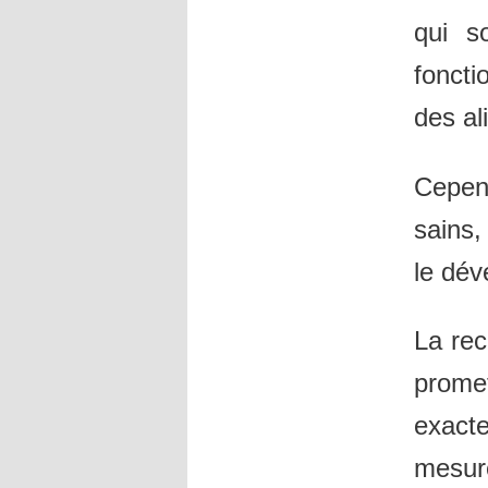
qui s
foncti
des al
Cepen
sains,
le dév
La rec
prome
exact
mesure