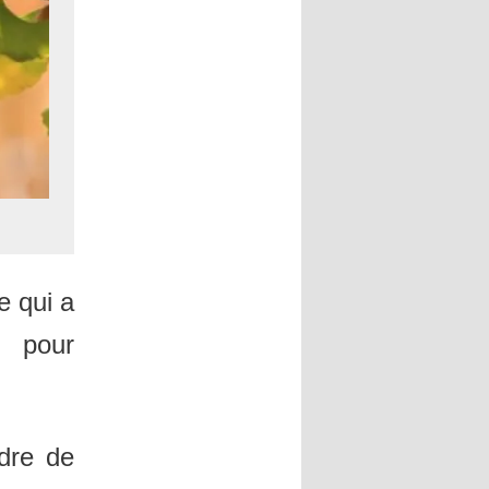
e qui a
s pour
rdre de