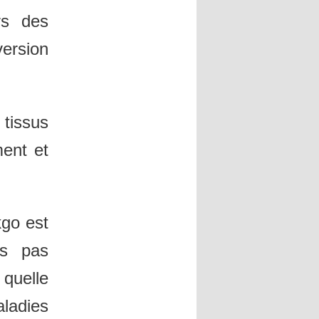
rs des
version
tissus
ment et
kgo est
rs pas
quelle
aladies