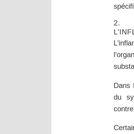
spécif
2.
L’IN
L’infl
l’org
substa
Dans 
du sy
contre
Certa