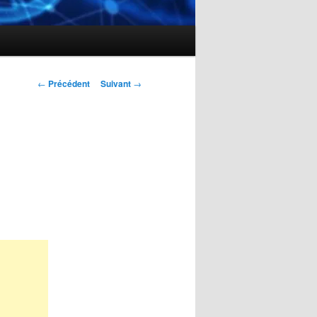
Navigation
←
Précédent
Suivant
→
des
articles