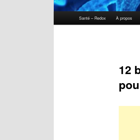
Menu
Santé – Redox
À propos
principal
12 
pou