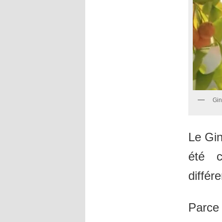
Gi
Le Gin
été c
différe
Parce 