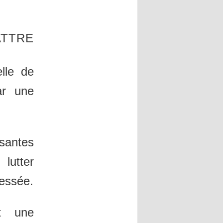
TRE
elle de
ar une
santes
lutter
lessée.
nt une