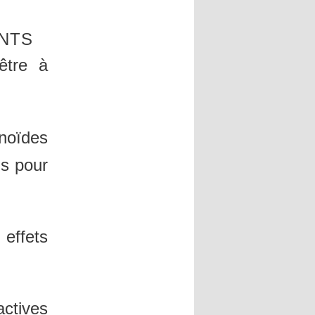
ANTS
être à
onoïdes
us pour
 effets
actives