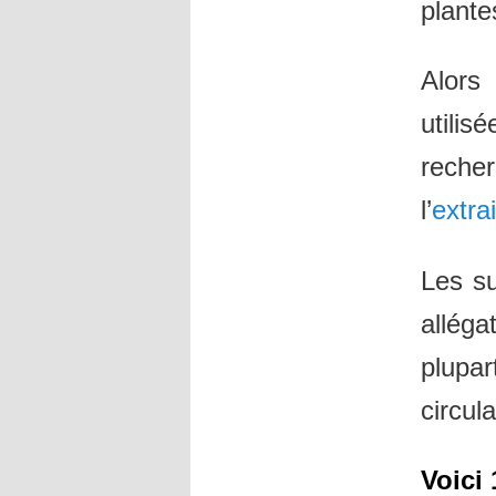
plante
Alors
utilis
reche
l’
extra
Les s
alléga
plupa
circul
Voici