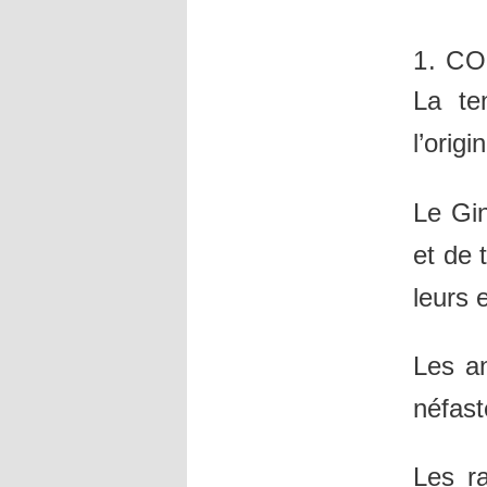
1. C
La te
l’orig
Le Gin
et de 
leurs 
Les an
néfast
Les ra